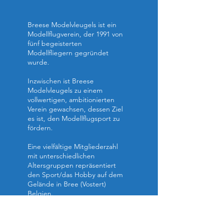
Breese Modelvleugels ist ein
Modellflugverein, der 1991 von
fünf begeisterten
Modellfliegern gegründet
wurde.
Inzwischen ist Breese
Modelvleugels zu einem
vollwertigen, ambitionierten
Verein gewachsen, dessen Ziel
es ist, den Modellflugsport zu
fördern.
Eine vielfältige Mitgliederzahl
mit unterschiedlichen
Altersgruppen repräsentiert
den Sport/das Hobby auf dem
Gelände in Bree (Vostert)
Belgien.
Breese Modelvleugels hat vor