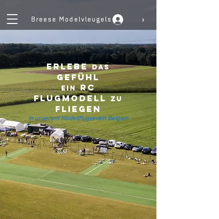
›
Breese Modelvleugels
Erlebe
das
Gefühl
RC
ein
Flugmodell
zu
fliegen​
In unserem Modellflugverein Belgien