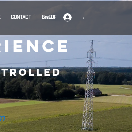
E
CONTACT
BreEDF
›
rience
trolled
m