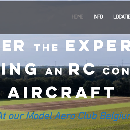
HOME
INFO
LOCATI
ver
expe
the
ying
RC
an
con
Aircraft
At our Model Aero Club Belgiu