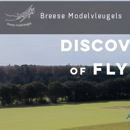
Breese Modelvleugels
Disco
Fl
of