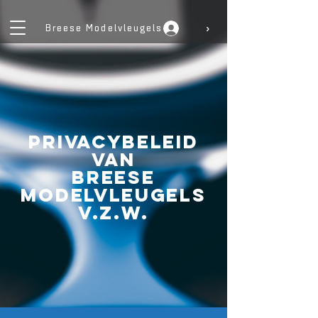
›
Breese Modelvleugels
PRIVACYBELEID
van
Breese
Modelvleugels
V.Z.W.