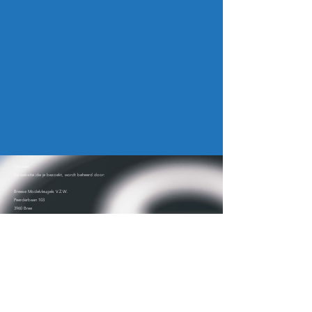
Cookies
De website die je bezoekt, wordt beheerd door:
Breese Modelvleugels V.Z.W.
Peerderbaan 103
3960 Bree
Cookies zijn kleine stukjes data die de website verzamelt en op je toestel bewaart. De informatie is
toegankelijk voor de websitebouwer en wordt gebruikt om je surfbewegingen en acties op de website
te volgen.
Deze cookies worden niet door de vzw opgemaakt, wel door de websitebouwer, Wix.com.
Deze firma verzamelt volgende gegevens:
Sessiecookies
Deze cookies bevatten geen persoonsgegevens en verdwijnen als de sessie wordt gesloten. Hierin zit
enkel informatie om de sessie te identificeren.
Permanente cookies