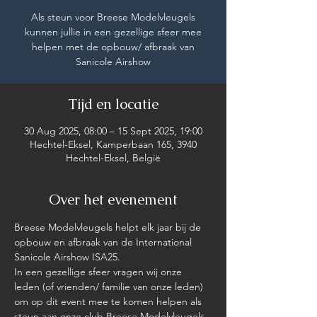
Als steun voor Breese Modelvleugels
kunnen jullie in een gezellige sfeer mee
helpen met de opbouw/ afbraak van
Sanicole Airshow
Tijd en locatie
30 Aug 2025, 08:00 – 15 Sept 2025, 19:00
Hechtel-Eksel, Kamperbaan 165, 3940
Hechtel-Eksel, België
Over het evenement
Breese Modelvleugels helpt elk jaar bij de 
opbouw en afbraak van de International 
Sanicole Airshow ISA25.
In een gezellige sfeer vragen wij onze 
leden (of vrienden/ familie van onze leden) 
om op dit event mee te komen helpen als 
steun aan onze club Breese Modelvleugels. 