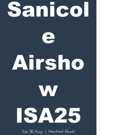
Sanicol
e
Airsho
w
ISA25
Sat 30 Aug
  |  
Hechtel-Eksel