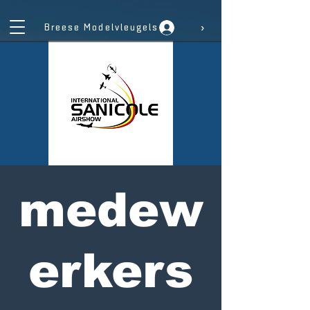
›
Breese Modelvleugels
medew
erkers